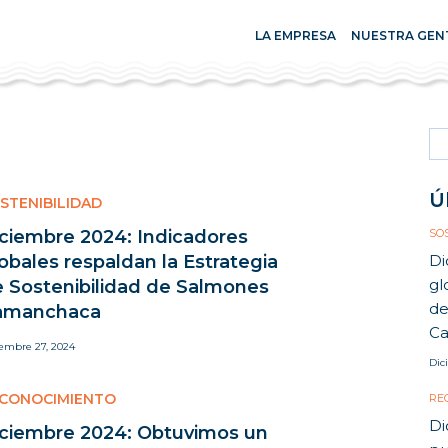
LA EMPRESA
NUESTRA GEN
Se
for
Ú
STENIBILIDAD
ciembre 2024: Indicadores
SO
obales respaldan la Estrategia
Di
gl
 Sostenibilidad de Salmones
de
amanchaca
C
iembre 27, 2024
Dic
CONOCIMIENTO
RE
Di
ciembre 2024: Obtuvimos un