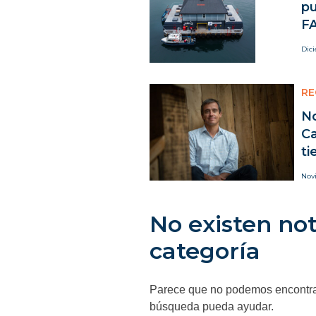
pu
FA
Dic
RE
N
C
ti
Nov
No existen not
categoría
Parece que no podemos encontrar
búsqueda pueda ayudar.