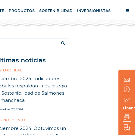
TE
PRODUCTOS
SOSTENIBILIDAD
INVERSIONISTAS
arch
:
ltimas noticias
STENIBILIDAD
ciembre 2024: Indicadores
obales respaldan la Estrategia
 Sostenibilidad de Salmones
amanchaca
Finan
iembre 27, 2024
CONOCIMIENTO
ciembre 2024: Obtuvimos un