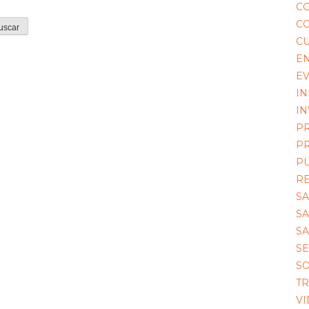
C
CO
C
EN
E
I
IN
P
P
P
R
S
S
S
S
SO
TR
VI