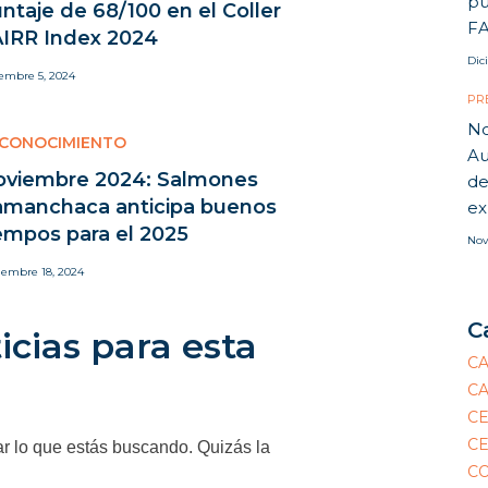
pu
ntaje de 68/100 en el Coller
FA
IRR Index 2024
Dic
iembre 5, 2024
PR
No
CONOCIMIENTO
Au
oviembre 2024: Salmones
de
amanchaca anticipa buenos
ex
empos para el 2025
Nov
iembre 18, 2024
C
icias para esta
C
C
C
CE
 lo que estás buscando. Quizás la
C