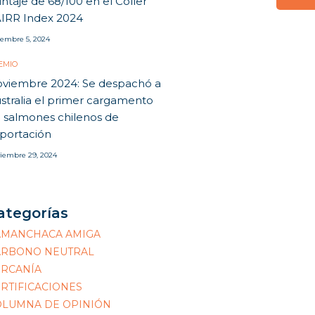
ntaje de 68/100 en el Coller
IRR Index 2024
iembre 5, 2024
EMIO
viembre 2024: Se despachó a
stralia el primer cargamento
 salmones chilenos de
portación
iembre 29, 2024
ategorías
AMANCHACA AMIGA
ARBONO NEUTRAL
ERCANÍA
RTIFICACIONES
OLUMNA DE OPINIÓN