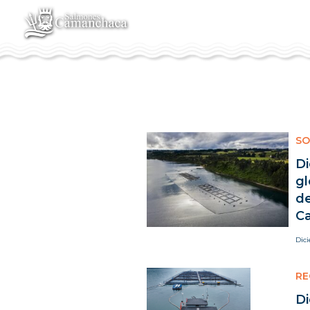
SO
Di
gl
de
C
Dic
RE
Di