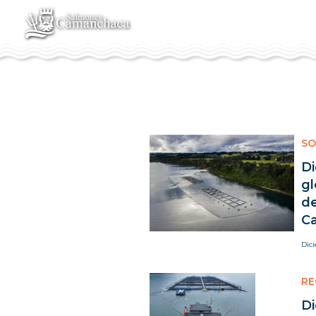
SO
Di
gl
de
C
Dic
RE
Di