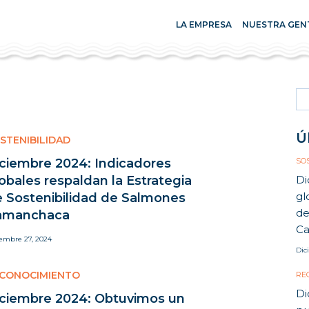
LA EMPRESA
NUESTRA GEN
Se
for
Ú
STENIBILIDAD
ciembre 2024: Indicadores
SO
obales respaldan la Estrategia
Di
gl
 Sostenibilidad de Salmones
de
amanchaca
C
iembre 27, 2024
Dic
CONOCIMIENTO
RE
Di
ciembre 2024: Obtuvimos un