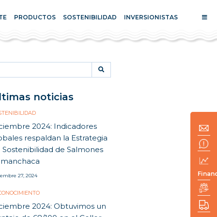
TE
PRODUCTOS
SOSTENIBILIDAD
INVERSIONISTAS
arch
:
ltimas noticias
STENIBILIDAD
ciembre 2024: Indicadores
obales respaldan la Estrategia
 Sostenibilidad de Salmones
amanchaca
Finan
iembre 27, 2024
CONOCIMIENTO
ciembre 2024: Obtuvimos un