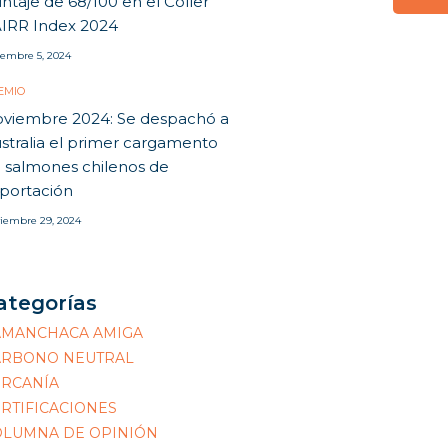
ntaje de 68/100 en el Coller
IRR Index 2024
iembre 5, 2024
EMIO
viembre 2024: Se despachó a
stralia el primer cargamento
 salmones chilenos de
portación
iembre 29, 2024
ategorías
AMANCHACA AMIGA
ARBONO NEUTRAL
ERCANÍA
RTIFICACIONES
OLUMNA DE OPINIÓN