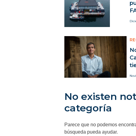
pu
FA
Dic
RE
N
C
ti
Nov
No existen not
categoría
Parece que no podemos encontrar
búsqueda pueda ayudar.