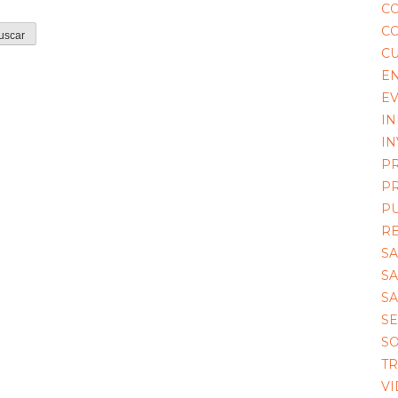
C
CO
C
EN
E
I
IN
P
P
P
R
S
S
S
S
SO
TR
VI